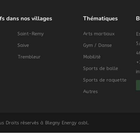
fs dans nos villages
Thématiques
B
Saint-Remy
Arts martiaux
E
5
Saive
Gym / Danse
4
Trembleur
Mobilité
+
Sports de balle
i
Sports de raquette
Autres
s Droits réservés à Blegny Energy asbl.