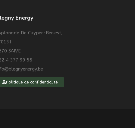
legny Energy
splanade De Cuyper-Beniest,
/0131
670 SAIVE
32 4 377 99 58
nfo@blegnyenergy.be
Politique de confidentialité