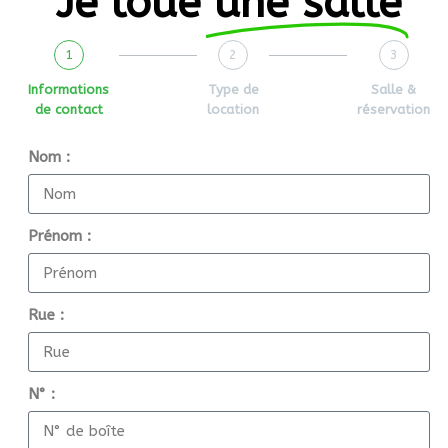
Je loue
une salle
1
2
3
Informations
Type de
Salle &
de contact
location
réservation
Nom :
Prénom :
Rue :
N° :